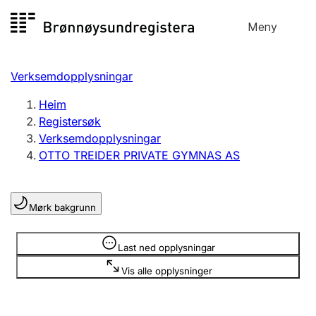
Hopp
Meny
Registersøk
til
Søk
Velg språk
innhald
Verksemdopplysningar
Aksjeselskap
Registrere, endre, slette
Heim
Registersøk
Verksemdopplysningar
Enkeltpersonføretak
OTTO TREIDER PRIVATE GYMNAS AS
Registrere, endre, slette
Mørk bakgrunn
Lag og foreining
Registrere, endre, slette
Opplysninger er skjult
Last ned opplysningar
Vis alle opplysninger
Fleire organisasjonsformer