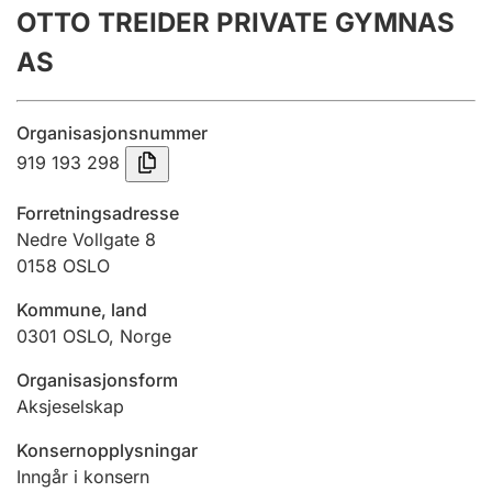
OTTO TREIDER PRIVATE GYMNAS
Årsrekneskap
AS
Innsending og forseinkingsgebyr
Organisasjonsnummer
Tinglysing
919 193 298
Forretningsadresse
Jeger
Nedre Vollgate 8
Betaling og jegeravgiftskort
0158
OSLO
Kommune, land
0301
OSLO
,
Norge
Ektepaktrettleiaren
Organisasjonsform
Aksjeselskap
Andre tema
Konsernopplysningar
Inngår i konsern