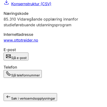
Konsernstruktur (CSV)
Næringskode
85.310
Vidaregåande opplæring innanfor
studieførebuande utdanningsprogram
Internettadresse
www.ottotreider.no
E-post
Sjå e-post
Telefon
Sjå telefonnummer
Søk i verksemdsopplysningar