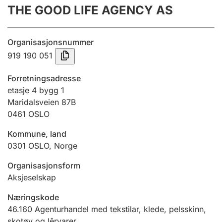
THE GOOD LIFE AGENCY AS
Årsrekneskap
Innsending og forseinkingsgebyr
Organisasjonsnummer
919 190 051
Tinglysing
Forretningsadresse
etasje 4 bygg 1
Maridalsveien 87B
Jeger
0461
OSLO
Betaling og jegeravgiftskort
Kommune, land
0301
OSLO
,
Norge
Ektepaktrettleiaren
Organisasjonsform
Aksjeselskap
Andre tema
Næringskode
46.160
Agenturhandel med tekstilar, klede, pelsskinn,
skotøy og lêrvarer