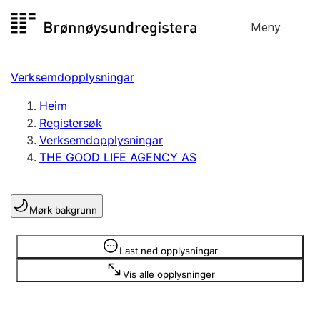
Hopp
Meny
Registersøk
til
Søk
Velg språk
innhald
Verksemdopplysningar
Aksjeselskap
Registrere, endre, slette
Heim
Registersøk
Verksemdopplysningar
Enkeltpersonføretak
THE GOOD LIFE AGENCY AS
Registrere, endre, slette
Mørk bakgrunn
Lag og foreining
Registrere, endre, slette
Opplysninger er skjult
Last ned opplysningar
Vis alle opplysninger
Fleire organisasjonsformer