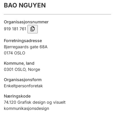
BAO NGUYEN
Årsrekneskap
Innsending og forseinkingsgebyr
Organisasjonsnummer
919 181 761
Tinglysing
Forretningsadresse
Bjerregaards gate 68A
0174
OSLO
Jeger
Betaling og jegeravgiftskort
Kommune, land
0301
OSLO
,
Norge
Ektepaktrettleiaren
Organisasjonsform
Enkeltpersonforetak
Næringskode
Andre tema
74.120
Grafisk design og visuelt
kommunikasjonsdesign