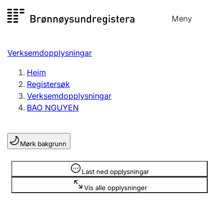
Hopp
Meny
Registersøk
til
Søk
Velg språk
innhald
Verksemdopplysningar
Aksjeselskap
Registrere, endre, slette
Heim
Registersøk
Verksemdopplysningar
Enkeltpersonføretak
BAO NGUYEN
Registrere, endre, slette
Mørk bakgrunn
Lag og foreining
Registrere, endre, slette
Opplysninger er skjult
Last ned opplysningar
Vis alle opplysninger
Fleire organisasjonsformer