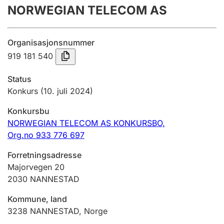
NORWEGIAN TELECOM AS
Årsrekneskap
Innsending og forseinkingsgebyr
Organisasjonsnummer
919 181 540
Tinglysing
Status
Konkurs
(10. juli 2024)
Jeger
Konkursbu
Betaling og jegeravgiftskort
NORWEGIAN TELECOM AS KONKURSBO,
Org.no 933 776 697
Ektepaktrettleiaren
Forretningsadresse
Majorvegen 20
2030
NANNESTAD
Andre tema
Kommune, land
3238
NANNESTAD
,
Norge