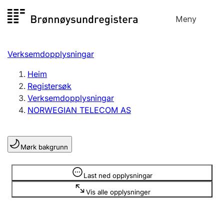
Hopp
Meny
Registersøk
til
Søk
Velg språk
innhald
Verksemdopplysningar
Aksjeselskap
Registrere, endre, slette
Heim
Registersøk
Verksemdopplysningar
Enkeltpersonføretak
NORWEGIAN TELECOM AS
Registrere, endre, slette
Mørk bakgrunn
Lag og foreining
Registrere, endre, slette
Opplysninger er skjult
Last ned opplysningar
Vis alle opplysninger
Fleire organisasjonsformer