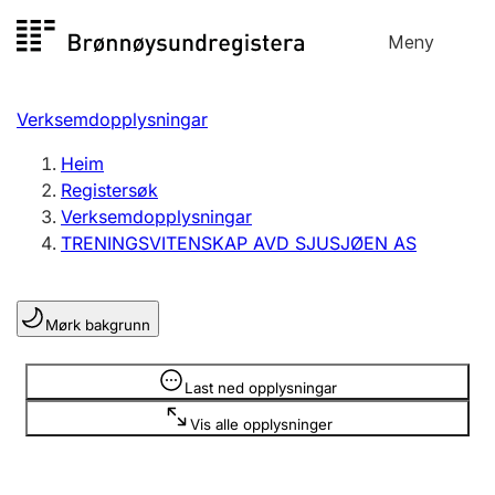
Hopp
Meny
Registersøk
til
Søk
Velg språk
innhald
Verksemdopplysningar
Aksjeselskap
Registrere, endre, slette
Heim
Registersøk
Verksemdopplysningar
Enkeltpersonføretak
TRENINGSVITENSKAP AVD SJUSJØEN AS
Registrere, endre, slette
Mørk bakgrunn
Lag og foreining
Registrere, endre, slette
Opplysninger er skjult
Last ned opplysningar
Vis alle opplysninger
Fleire organisasjonsformer