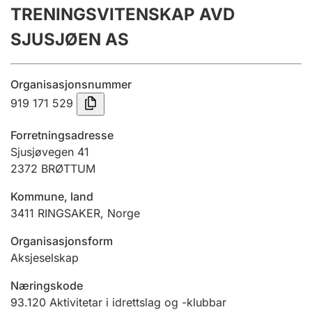
TRENINGSVITENSKAP AVD
Årsrekneskap
SJUSJØEN AS
Innsending og forseinkingsgebyr
Organisasjonsnummer
Tinglysing
919 171 529
Forretningsadresse
Jeger
Sjusjøvegen 41
Betaling og jegeravgiftskort
2372
BRØTTUM
Kommune, land
3411
RINGSAKER
,
Norge
Ektepaktrettleiaren
Organisasjonsform
Aksjeselskap
Andre tema
Næringskode
93.120
Aktivitetar i idrettslag og -klubbar