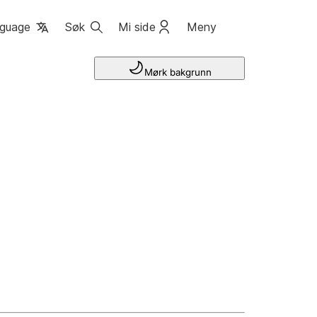
guage
Søk
Mi side
Meny
Mørk bakgrunn