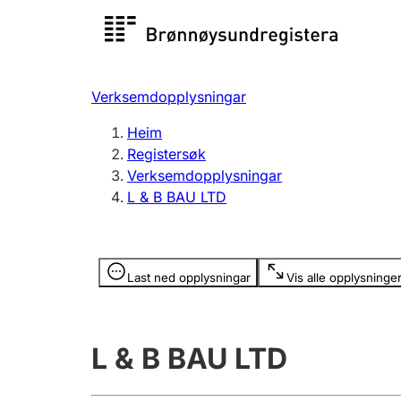
Registersøk
Aksjesel
Registrer
Verksemdopplysningar
Lag og foreining
Fleire
Heim
Registrere, endre, slette
organisa
Registersøk
Verksemdopplysningar
L & B BAU LTD
Tinglysing
Jeger
Betaling 
Opplysninger er skjult
Last ned opplysningar
Vis alle opplysninge
Andre tema
L & B BAU LTD