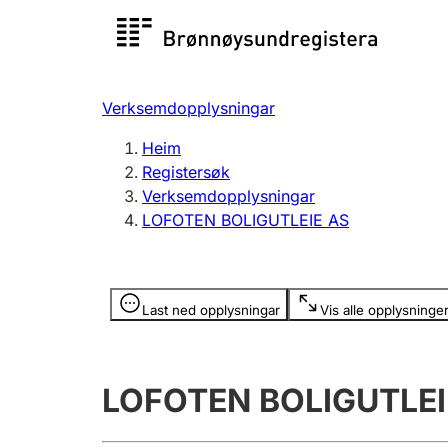
Registersøk
Aksjesel
Registrer
Verksemdopplysningar
Lag og foreining
Fleire
Heim
Registrere, endre, slette
organisa
Registersøk
Verksemdopplysningar
LOFOTEN BOLIGUTLEIE AS
Tinglysing
Jeger
Betaling 
Opplysninger er skjult
Last ned opplysningar
Vis alle opplysninge
Andre tema
LOFOTEN BOLIGUTLEI