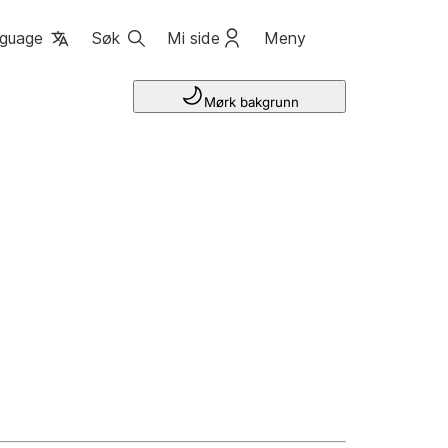
guage
Søk
Mi side
Meny
Mørk bakgrunn