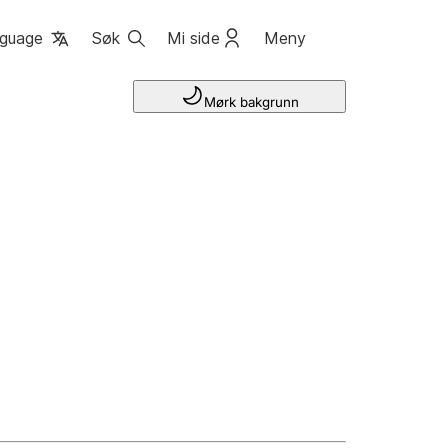
guage
Søk
Mi side
Meny
Mørk bakgrunn