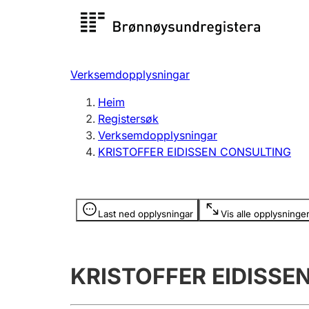
Registersøk
Aksjesel
Registrer
Verksemdopplysningar
Lag og foreining
Fleire
Heim
Registrere, endre, slette
organisa
Registersøk
Verksemdopplysningar
KRISTOFFER EIDISSEN CONSULTING
Tinglysing
Jeger
Betaling 
Opplysninger er skjult
Last ned opplysningar
Vis alle opplysninge
Andre tema
KRISTOFFER EIDISSE