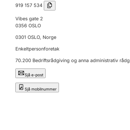
919 157 534
Vibes gate 2
0356
OSLO
0301
OSLO
,
Norge
Enkeltpersonforetak
70.200
Bedriftsrådgiving og anna administrativ rådg
Sjå e-post
Sjå mobilnummer