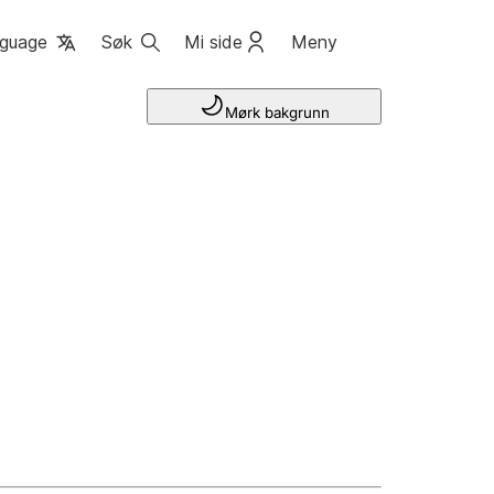
guage
Søk
Mi side
Meny
Mørk bakgrunn