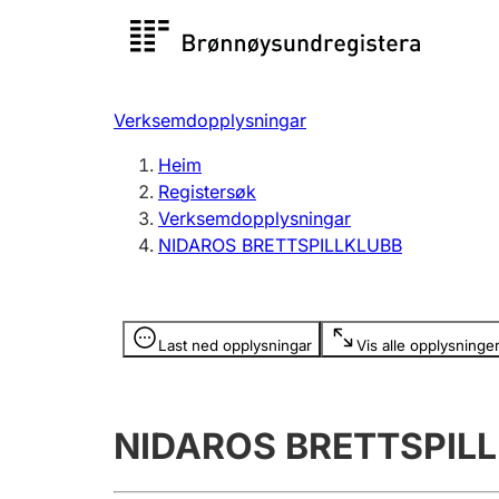
Registersøk
Aksjesel
Registrer
Verksemdopplysningar
Lag og foreining
Fleire
Heim
Registrere, endre, slette
organisa
Registersøk
Verksemdopplysningar
NIDAROS BRETTSPILLKLUBB
Tinglysing
Jeger
Betaling 
Opplysninger er skjult
Last ned opplysningar
Vis alle opplysninge
Andre tema
NIDAROS BRETTSPIL