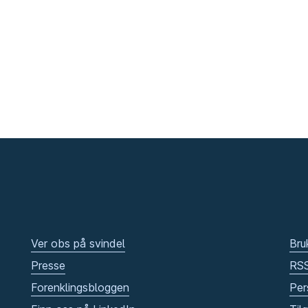
Ver obs på svindel
Bru
Presse
RS
Forenklingsbloggen
Per