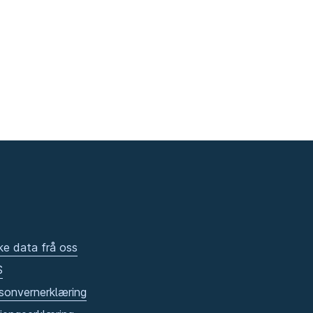
ke data frå oss
S
sonvernerklæring