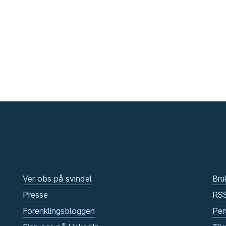
Ver obs på svindel
Bru
Presse
RS
Forenklingsbloggen
Per