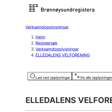
Registersøk
Aksjesel
Registrer
Verksemdopplysningar
Lag og foreining
Fleire
Heim
Registrere, endre, slette
organisa
Registersøk
Verksemdopplysningar
ELLEDALENS VELFORENING
Tinglysing
Jeger
Betaling 
Opplysninger er skjult
Last ned opplysningar
Vis alle opplysninge
Andre tema
ELLEDALENS VELFOR