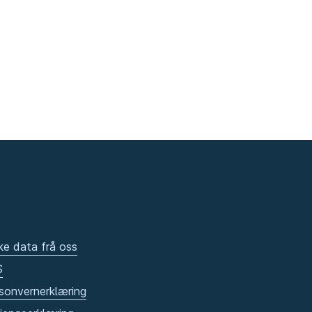
ke data frå oss
S
sonvernerklæring