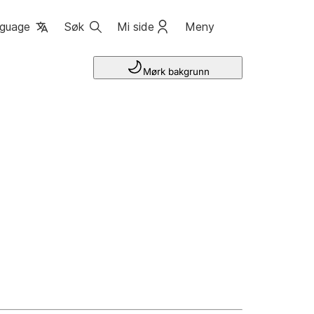
guage
Søk
Mi side
Meny
Mørk bakgrunn