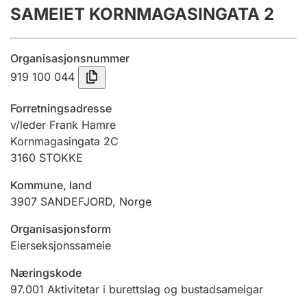
SAMEIET KORNMAGASINGATA 2
Årsrekneskap
Innsending og forseinkingsgebyr
Organisasjonsnummer
919 100 044
Tinglysing
Forretningsadresse
v/leder Frank Hamre
Kornmagasingata 2C
Jeger
3160
STOKKE
Betaling og jegeravgiftskort
Kommune, land
3907
SANDEFJORD
,
Norge
Ektepaktrettleiaren
Organisasjonsform
Eierseksjonssameie
Andre tema
Næringskode
97.001
Aktivitetar i burettslag og bustadsameigar