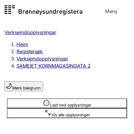
Hopp
Meny
Registersøk
til
Søk
Velg språk
innhald
Verksemdopplysningar
Aksjeselskap
Registrere, endre, slette
Heim
Registersøk
Verksemdopplysningar
Enkeltpersonføretak
SAMEIET KORNMAGASINGATA 2
Registrere, endre, slette
Mørk bakgrunn
Lag og foreining
Registrere, endre, slette
Opplysninger er skjult
Last ned opplysningar
Vis alle opplysninger
Fleire organisasjonsformer