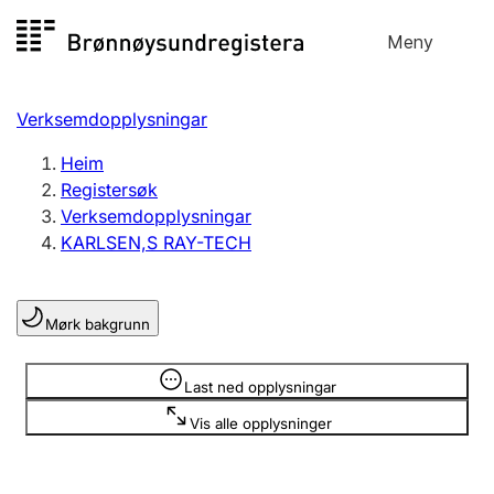
Hopp
Meny
Registersøk
til
Søk
Velg språk
innhald
Verksemdopplysningar
Aksjeselskap
Registrere, endre, slette
Heim
Registersøk
Verksemdopplysningar
Enkeltpersonføretak
KARLSEN,S RAY-TECH
Registrere, endre, slette
Mørk bakgrunn
Lag og foreining
Registrere, endre, slette
Opplysninger er skjult
Last ned opplysningar
Vis alle opplysninger
Fleire organisasjonsformer