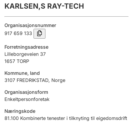
KARLSEN,S RAY-TECH
Årsrekneskap
Innsending og forseinkingsgebyr
Organisasjonsnummer
917 659 133
Tinglysing
Forretningsadresse
Lilleborgeveien 37
1657
TORP
Jeger
Betaling og jegeravgiftskort
Kommune, land
3107
FREDRIKSTAD
,
Norge
Ektepaktrettleiaren
Organisasjonsform
Enkeltpersonforetak
Næringskode
Andre tema
81.100
Kombinerte tenester i tilknyting til eigedomsdrift