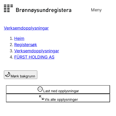
Hopp
Meny
Registersøk
til
Søk
Velg språk
innhald
Verksemdopplysningar
Aksjeselskap
Registrere, endre, slette
Heim
Registersøk
Verksemdopplysningar
Enkeltpersonføretak
FÜRST HOLDING AS
Registrere, endre, slette
Mørk bakgrunn
Lag og foreining
Registrere, endre, slette
Opplysninger er skjult
Last ned opplysningar
Vis alle opplysninger
Fleire organisasjonsformer