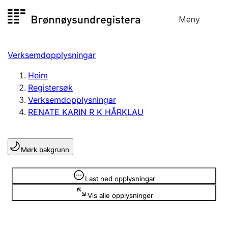
Hopp
Meny
Registersøk
til
Søk
Velg språk
innhald
Verksemdopplysningar
Aksjeselskap
Registrere, endre, slette
Heim
Registersøk
Verksemdopplysningar
Enkeltpersonføretak
RENATE KARIN R K HÅRKLAU
Registrere, endre, slette
Mørk bakgrunn
Lag og foreining
Registrere, endre, slette
Opplysninger er skjult
Last ned opplysningar
Vis alle opplysninger
Fleire organisasjonsformer