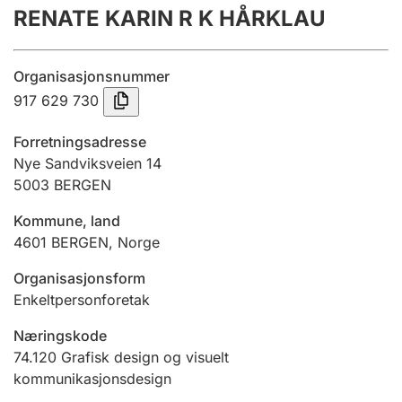
RENATE KARIN R K HÅRKLAU
Årsrekneskap
Innsending og forseinkingsgebyr
Organisasjonsnummer
917 629 730
Tinglysing
Forretningsadresse
Nye Sandviksveien 14
5003
BERGEN
Jeger
Betaling og jegeravgiftskort
Kommune, land
4601
BERGEN
,
Norge
Ektepaktrettleiaren
Organisasjonsform
Enkeltpersonforetak
Næringskode
Andre tema
74.120
Grafisk design og visuelt
kommunikasjonsdesign