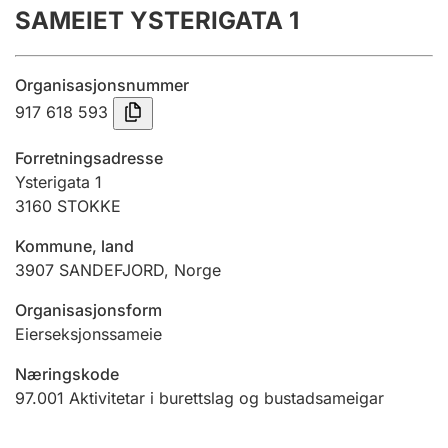
SAMEIET YSTERIGATA 1
Årsrekneskap
Innsending og forseinkingsgebyr
Organisasjonsnummer
917 618 593
Tinglysing
Forretningsadresse
Ysterigata 1
3160
STOKKE
Jeger
Betaling og jegeravgiftskort
Kommune, land
3907
SANDEFJORD
,
Norge
Ektepaktrettleiaren
Organisasjonsform
Eierseksjonssameie
Næringskode
Andre tema
97.001
Aktivitetar i burettslag og bustadsameigar