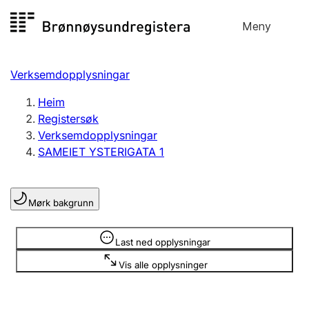
Hopp
Meny
Registersøk
til
Søk
Velg språk
innhald
Verksemdopplysningar
Aksjeselskap
Registrere, endre, slette
Heim
Registersøk
Verksemdopplysningar
Enkeltpersonføretak
SAMEIET YSTERIGATA 1
Registrere, endre, slette
Mørk bakgrunn
Lag og foreining
Registrere, endre, slette
Opplysninger er skjult
Last ned opplysningar
Vis alle opplysninger
Fleire organisasjonsformer