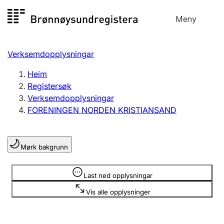
Hopp
Meny
Registersøk
til
Søk
Velg språk
innhald
Verksemdopplysningar
Aksjeselskap
Registrere, endre, slette
Heim
Registersøk
Verksemdopplysningar
Enkeltpersonføretak
FORENINGEN NORDEN KRISTIANSAND
Registrere, endre, slette
Mørk bakgrunn
Lag og foreining
Registrere, endre, slette
Opplysninger er skjult
Last ned opplysningar
Vis alle opplysninger
Fleire organisasjonsformer