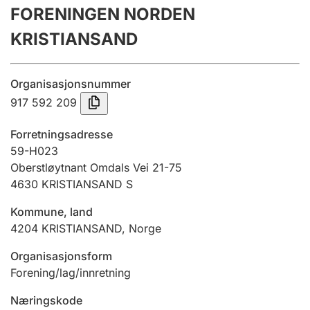
FORENINGEN NORDEN
Årsrekneskap
KRISTIANSAND
Innsending og forseinkingsgebyr
Organisasjonsnummer
Tinglysing
917 592 209
Forretningsadresse
Jeger
59-H023
Betaling og jegeravgiftskort
Oberstløytnant Omdals Vei 21-75
4630
KRISTIANSAND S
Kommune, land
Ektepaktrettleiaren
4204
KRISTIANSAND
,
Norge
Organisasjonsform
Andre tema
Forening/lag/innretning
Næringskode