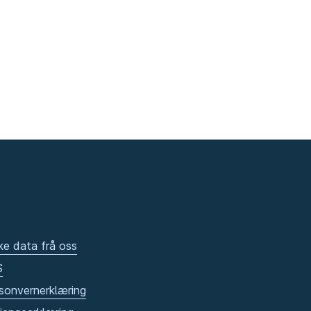
ke data frå oss
S
sonvernerklæring