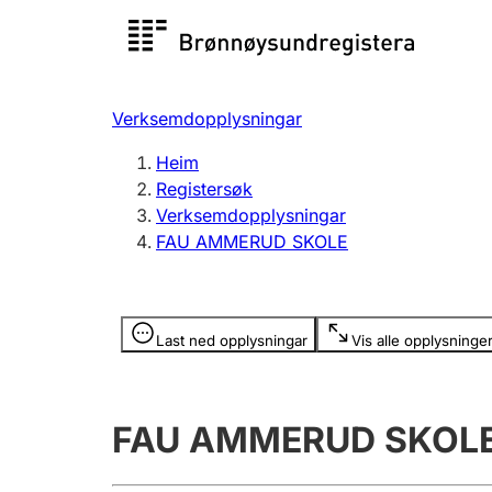
Registersøk
Aksjesel
Registrer
Verksemdopplysningar
Lag og foreining
Fleire
Heim
Registrere, endre, slette
organisa
Registersøk
Verksemdopplysningar
FAU AMMERUD SKOLE
Tinglysing
Jeger
Betaling 
Opplysninger er skjult
Last ned opplysningar
Vis alle opplysninge
Andre tema
FAU AMMERUD SKOL