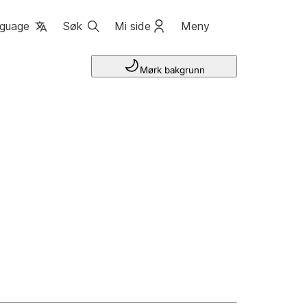
guage
Søk
Mi side
Meny
Mørk bakgrunn