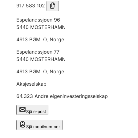
917 583 102
Espelandssjøen 96
5440
MOSTERHAMN
4613
BØMLO
,
Norge
Espelandssjøen 77
5440
MOSTERHAMN
4613
BØMLO
,
Norge
Aksjeselskap
64.323
Andre eigeninvesteringsselskap
Sjå e-post
Sjå mobilnummer