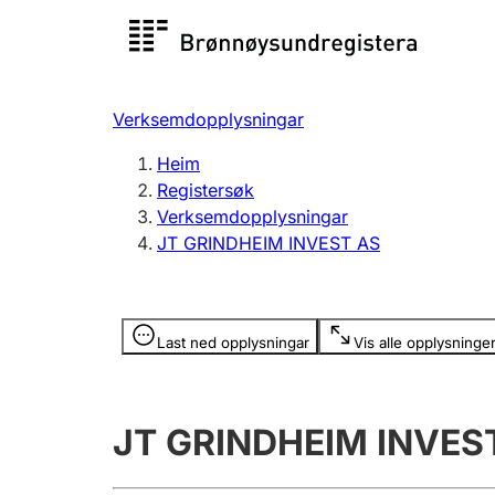
Registersøk
Aksjesel
Registrer
Verksemdopplysningar
Lag og foreining
Fleire
Heim
Registrere, endre, slette
organisa
Registersøk
Verksemdopplysningar
JT GRINDHEIM INVEST AS
Tinglysing
Jeger
Betaling 
Opplysninger er skjult
Last ned opplysningar
Vis alle opplysninge
Andre tema
JT GRINDHEIM INVES