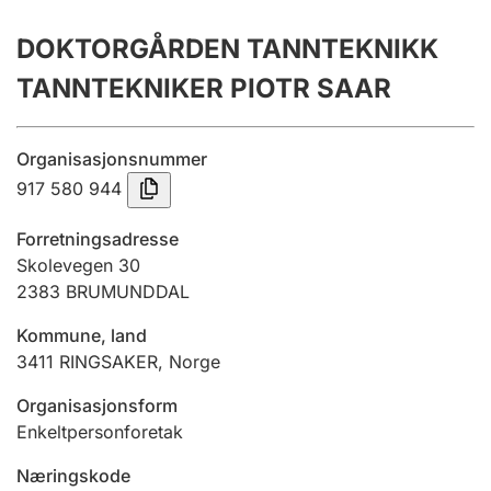
Årsrekneskap
DOKTORGÅRDEN TANNTEKNIKK
Innsending og forseinkingsgebyr
TANNTEKNIKER PIOTR SAAR
Tinglysing
Organisasjonsnummer
917 580 944
Jeger
Forretningsadresse
Betaling og jegeravgiftskort
Skolevegen 30
2383
BRUMUNDDAL
Kommune, land
Ektepaktrettleiaren
3411
RINGSAKER
,
Norge
Organisasjonsform
Andre tema
Enkeltpersonforetak
Næringskode