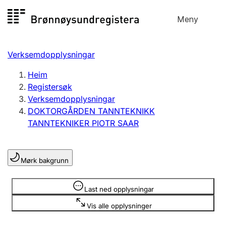
Hopp
Meny
Registersøk
til
Søk
Velg språk
innhald
Verksemdopplysningar
Aksjeselskap
Registrere, endre, slette
Heim
Registersøk
Verksemdopplysningar
Enkeltpersonføretak
DOKTORGÅRDEN TANNTEKNIKK
Registrere, endre, slette
TANNTEKNIKER PIOTR SAAR
Lag og foreining
Mørk bakgrunn
Registrere, endre, slette
Opplysninger er skjult
Last ned opplysningar
Fleire organisasjonsformer
Vis alle opplysninger