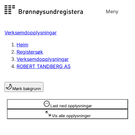
Hopp
Meny
Registersøk
til
Søk
Velg språk
innhald
Verksemdopplysningar
Aksjeselskap
Registrere, endre, slette
Heim
Registersøk
Verksemdopplysningar
Enkeltpersonføretak
ROBERT TANDBERG AS
Registrere, endre, slette
Mørk bakgrunn
Lag og foreining
Registrere, endre, slette
Opplysninger er skjult
Last ned opplysningar
Vis alle opplysninger
Fleire organisasjonsformer