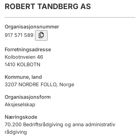
ROBERT TANDBERG AS
Årsrekneskap
Innsending og forseinkingsgebyr
Organisasjonsnummer
917 571 589
Tinglysing
Forretningsadresse
Kolbotnveien 46
1410
KOLBOTN
Jeger
Betaling og jegeravgiftskort
Kommune, land
3207
NORDRE FOLLO
,
Norge
Ektepaktrettleiaren
Organisasjonsform
Aksjeselskap
Næringskode
Andre tema
70.200
Bedriftsrådgiving og anna administrativ
rådgiving