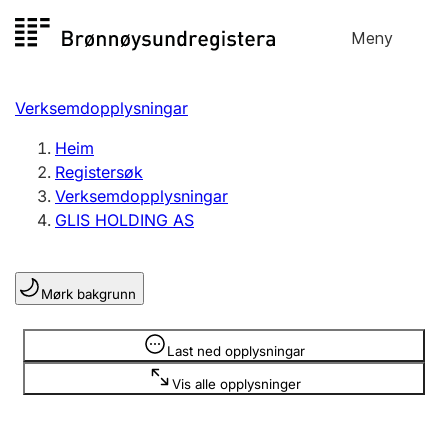
Hopp
Meny
Registersøk
til
Søk
Velg språk
innhald
Verksemdopplysningar
Aksjeselskap
Registrere, endre, slette
Heim
Registersøk
Verksemdopplysningar
Enkeltpersonføretak
GLIS HOLDING AS
Registrere, endre, slette
Mørk bakgrunn
Lag og foreining
Registrere, endre, slette
Opplysninger er skjult
Last ned opplysningar
Vis alle opplysninger
Fleire organisasjonsformer