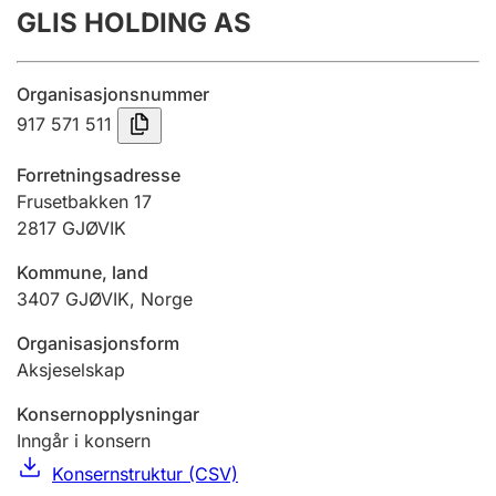
GLIS HOLDING AS
Årsrekneskap
Innsending og forseinkingsgebyr
Organisasjonsnummer
917 571 511
Tinglysing
Forretningsadresse
Frusetbakken 17
2817
GJØVIK
Jeger
Betaling og jegeravgiftskort
Kommune, land
3407
GJØVIK
,
Norge
Ektepaktrettleiaren
Organisasjonsform
Aksjeselskap
Konsernopplysningar
Andre tema
Inngår i konsern
Konsernstruktur (CSV)