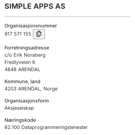
SIMPLE APPS AS
Årsrekneskap
Innsending og forseinkingsgebyr
Organisasjonsnummer
917 571 155
Tinglysing
Forretningsadresse
c/o Erik Noraberg
Fredlyveien 6
Jeger
4848
ARENDAL
Betaling og jegeravgiftskort
Kommune, land
4203
ARENDAL
,
Norge
Ektepaktrettleiaren
Organisasjonsform
Aksjeselskap
Andre tema
Næringskode
62.100
Dataprogrammeringstenester