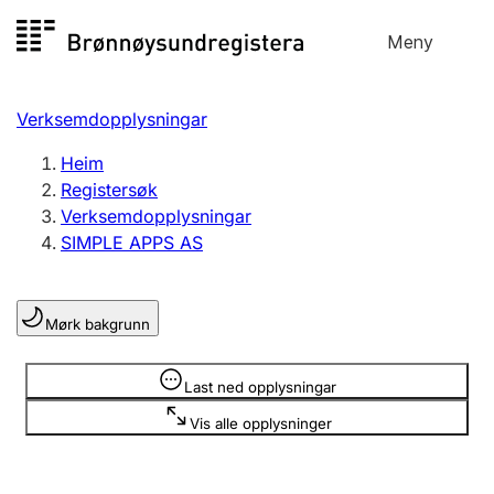
Hopp
Meny
Registersøk
til
Søk
Velg språk
innhald
Verksemdopplysningar
Aksjeselskap
Registrere, endre, slette
Heim
Registersøk
Verksemdopplysningar
Enkeltpersonføretak
SIMPLE APPS AS
Registrere, endre, slette
Mørk bakgrunn
Lag og foreining
Registrere, endre, slette
Opplysninger er skjult
Last ned opplysningar
Vis alle opplysninger
Fleire organisasjonsformer