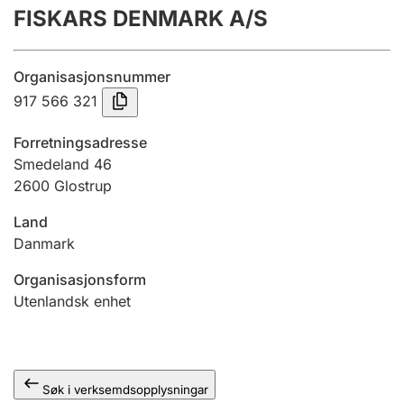
FISKARS DENMARK A/S
Årsrekneskap
Innsending og forseinkingsgebyr
Organisasjonsnummer
917 566 321
Tinglysing
Forretningsadresse
Smedeland 46
2600 Glostrup
Jeger
Betaling og jegeravgiftskort
Land
Danmark
Ektepaktrettleiaren
Organisasjonsform
Utenlandsk enhet
Andre tema
Søk i verksemdsopplysningar