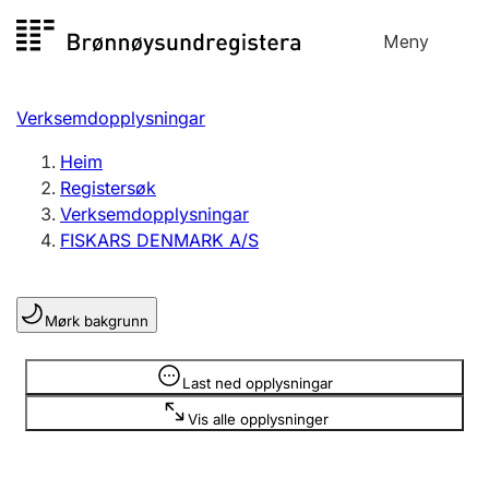
Hopp
Meny
Registersøk
til
Søk
Velg språk
innhald
Verksemdopplysningar
Aksjeselskap
Registrere, endre, slette
Heim
Registersøk
Verksemdopplysningar
Enkeltpersonføretak
FISKARS DENMARK A/S
Registrere, endre, slette
Mørk bakgrunn
Lag og foreining
Registrere, endre, slette
Opplysninger er skjult
Last ned opplysningar
Vis alle opplysninger
Fleire organisasjonsformer