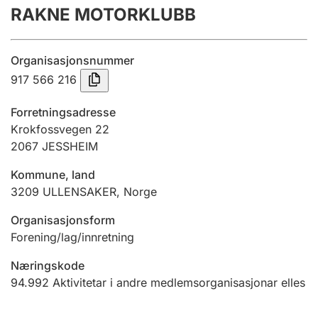
RAKNE MOTORKLUBB
Årsrekneskap
Innsending og forseinkingsgebyr
Organisasjonsnummer
917 566 216
Tinglysing
Forretningsadresse
Krokfossvegen 22
2067
JESSHEIM
Jeger
Betaling og jegeravgiftskort
Kommune, land
3209
ULLENSAKER
,
Norge
Ektepaktrettleiaren
Organisasjonsform
Forening/lag/innretning
Næringskode
Andre tema
94.992
Aktivitetar i andre medlemsorganisasjonar elles