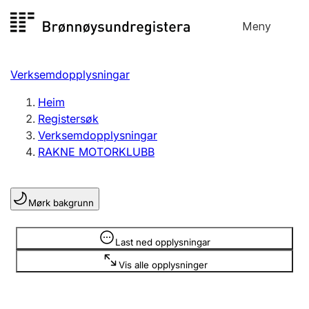
Hopp
Meny
Registersøk
til
Søk
Velg språk
innhald
Verksemdopplysningar
Aksjeselskap
Registrere, endre, slette
Heim
Registersøk
Verksemdopplysningar
Enkeltpersonføretak
RAKNE MOTORKLUBB
Registrere, endre, slette
Mørk bakgrunn
Lag og foreining
Registrere, endre, slette
Opplysninger er skjult
Last ned opplysningar
Vis alle opplysninger
Fleire organisasjonsformer