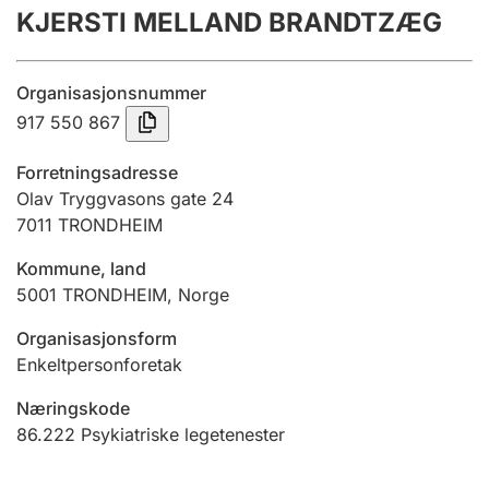
KJERSTI MELLAND BRANDTZÆG
Årsrekneskap
Innsending og forseinkingsgebyr
Organisasjonsnummer
917 550 867
Tinglysing
Forretningsadresse
Olav Tryggvasons gate 24
7011
TRONDHEIM
Jeger
Betaling og jegeravgiftskort
Kommune, land
5001
TRONDHEIM
,
Norge
Ektepaktrettleiaren
Organisasjonsform
Enkeltpersonforetak
Næringskode
Andre tema
86.222
Psykiatriske legetenester