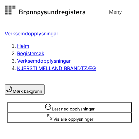
Hopp
Meny
Registersøk
til
Søk
Velg språk
innhald
Verksemdopplysningar
Aksjeselskap
Registrere, endre, slette
Heim
Registersøk
Verksemdopplysningar
Enkeltpersonføretak
KJERSTI MELLAND BRANDTZÆG
Registrere, endre, slette
Mørk bakgrunn
Lag og foreining
Registrere, endre, slette
Opplysninger er skjult
Last ned opplysningar
Vis alle opplysninger
Fleire organisasjonsformer