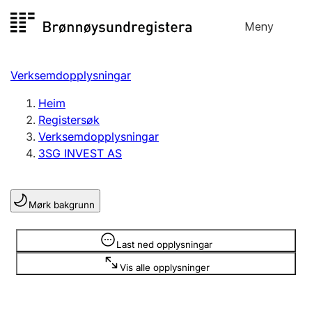
Hopp
Meny
Registersøk
til
Søk
Velg språk
innhald
Verksemdopplysningar
Aksjeselskap
Registrere, endre, slette
Heim
Registersøk
Verksemdopplysningar
Enkeltpersonføretak
3SG INVEST AS
Registrere, endre, slette
Mørk bakgrunn
Lag og foreining
Registrere, endre, slette
Opplysninger er skjult
Last ned opplysningar
Vis alle opplysninger
Fleire organisasjonsformer