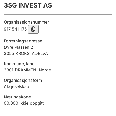
3SG INVEST AS
Årsrekneskap
Innsending og forseinkingsgebyr
Organisasjonsnummer
917 541 175
Tinglysing
Forretningsadresse
Øvre Plassen 2
3055
KROKSTADELVA
Jeger
Betaling og jegeravgiftskort
Kommune, land
3301
DRAMMEN
,
Norge
Ektepaktrettleiaren
Organisasjonsform
Aksjeselskap
Næringskode
Andre tema
00.000
Ikkje oppgitt