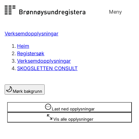
Hopp
Meny
Registersøk
til
Søk
Velg språk
innhald
Verksemdopplysningar
Aksjeselskap
Registrere, endre, slette
Heim
Registersøk
Verksemdopplysningar
Enkeltpersonføretak
SKOGSLETTEN CONSULT
Registrere, endre, slette
Mørk bakgrunn
Lag og foreining
Registrere, endre, slette
Opplysninger er skjult
Last ned opplysningar
Vis alle opplysninger
Fleire organisasjonsformer