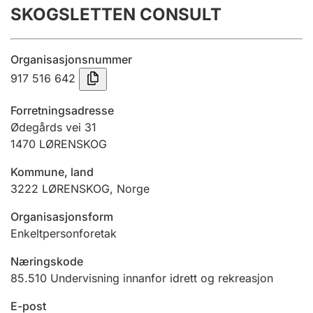
SKOGSLETTEN CONSULT
Årsrekneskap
Innsending og forseinkingsgebyr
Organisasjonsnummer
917 516 642
Tinglysing
Forretningsadresse
Ødegårds vei 31
1470
LØRENSKOG
Jeger
Betaling og jegeravgiftskort
Kommune, land
3222
LØRENSKOG
,
Norge
Ektepaktrettleiaren
Organisasjonsform
Enkeltpersonforetak
Næringskode
Andre tema
85.510
Undervisning innanfor idrett og rekreasjon
E-post