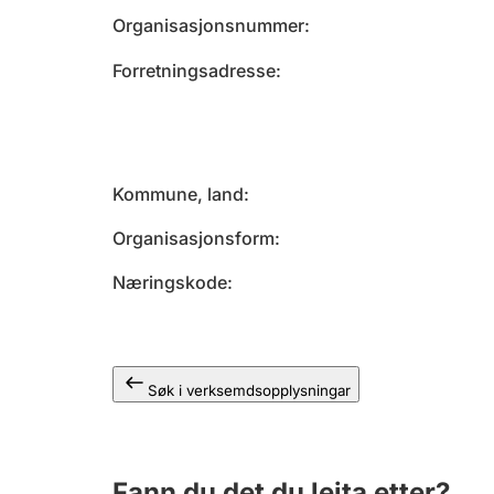
Organisasjonsnummer
Forretningsadresse
Kommune, land
Organisasjonsform
Næringskode
Søk i verksemdsopplysningar
Fann du det du leita etter?