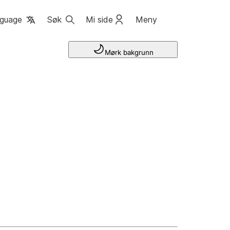
guage
Søk
Mi side
Meny
Mørk bakgrunn