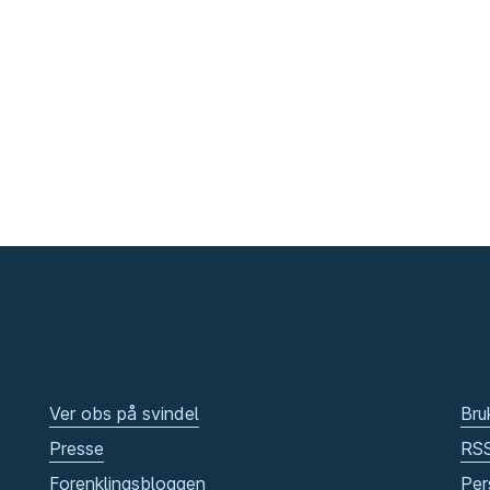
Ver obs på svindel
Bru
Presse
RS
Forenklingsbloggen
Per