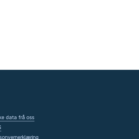
ke data frå oss
S
sonvernerklæring