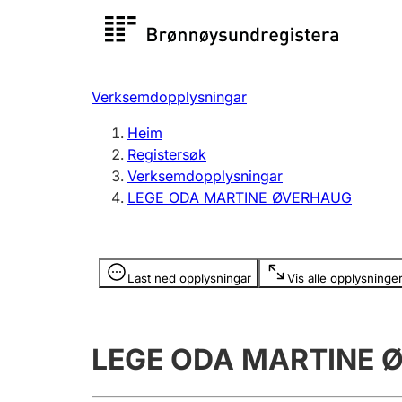
Registersøk
Aksjesel
Registrer
Verksemdopplysningar
Lag og foreining
Fleire
Heim
Registrere, endre, slette
organisa
Registersøk
Verksemdopplysningar
LEGE ODA MARTINE ØVERHAUG
Tinglysing
Jeger
Betaling 
Opplysninger er skjult
Last ned opplysningar
Vis alle opplysninge
Andre tema
LEGE ODA MARTINE 