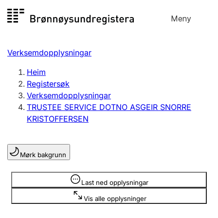
Hopp
Meny
Registersøk
til
Søk
Velg språk
innhald
Verksemdopplysningar
Aksjeselskap
Registrere, endre, slette
Heim
Registersøk
Verksemdopplysningar
Enkeltpersonføretak
TRUSTEE SERVICE DOTNO ASGEIR SNORRE
Registrere, endre, slette
KRISTOFFERSEN
Lag og foreining
Mørk bakgrunn
Registrere, endre, slette
Opplysninger er skjult
Last ned opplysningar
Fleire organisasjonsformer
Vis alle opplysninger