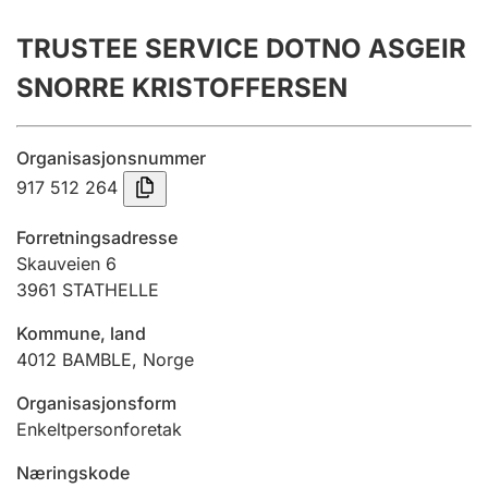
Årsrekneskap
TRUSTEE SERVICE DOTNO ASGEIR
Innsending og forseinkingsgebyr
SNORRE KRISTOFFERSEN
Tinglysing
Organisasjonsnummer
917 512 264
Jeger
Forretningsadresse
Betaling og jegeravgiftskort
Skauveien 6
3961
STATHELLE
Kommune, land
Ektepaktrettleiaren
4012
BAMBLE
,
Norge
Organisasjonsform
Andre tema
Enkeltpersonforetak
Næringskode