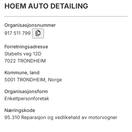
HOEM AUTO DETAILING
Årsrekneskap
Innsending og forseinkingsgebyr
Organisasjonsnummer
917 511 799
Tinglysing
Forretningsadresse
Stabells veg 12D
7022
TRONDHEIM
Jeger
Betaling og jegeravgiftskort
Kommune, land
5001
TRONDHEIM
,
Norge
Ektepaktrettleiaren
Organisasjonsform
Enkeltpersonforetak
Næringskode
Andre tema
95.310
Reparasjon og vedlikehald av motorvogner