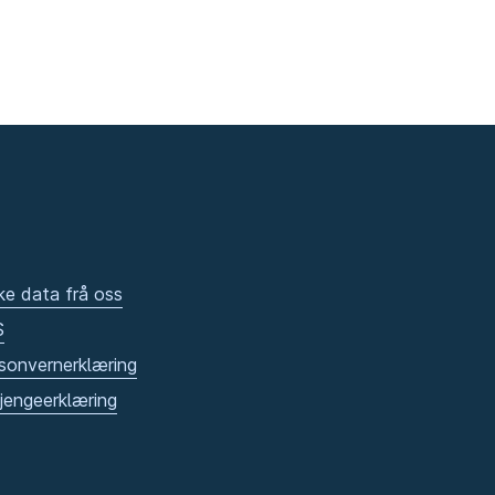
ke data frå oss
S
sonvernerklæring
gjengeerklæring