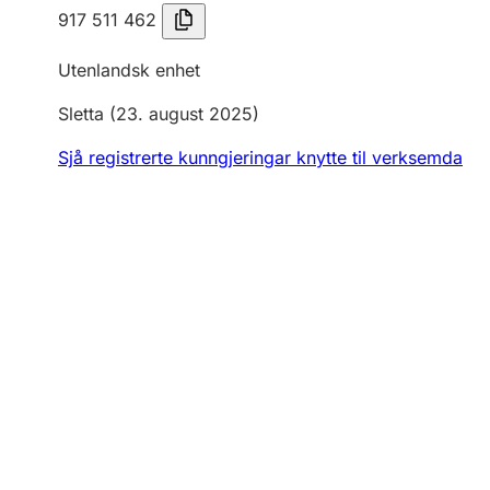
917 511 462
Utenlandsk enhet
Sletta
(23. august 2025)
Sjå registrerte kunngjeringar knytte til verksemda