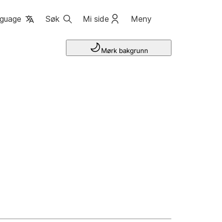
guage
Søk
Mi side
Meny
Mørk bakgrunn