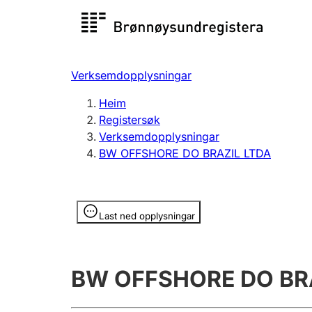
Registersøk
Aksjesel
Registrer
Verksemdopplysningar
Lag og foreining
Fleire
Heim
Registrere, endre, slette
organisa
Registersøk
Verksemdopplysningar
BW OFFSHORE DO BRAZIL LTDA
Tinglysing
Jeger
Betaling 
Opplysninger er skjult
Last ned opplysningar
Andre tema
BW OFFSHORE DO BR