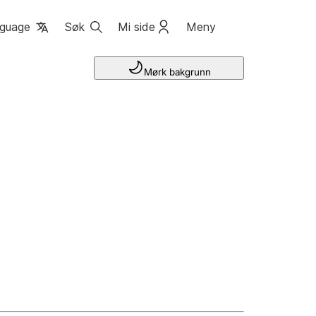
guage
Søk
Mi side
Meny
Mørk bakgrunn