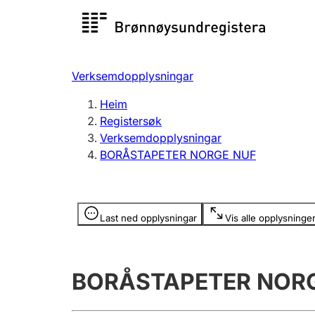
Registersøk
Aksjesel
Registrer
Verksemdopplysningar
Lag og foreining
Fleire
Heim
Registrere, endre, slette
organisa
Registersøk
Verksemdopplysningar
BORÅSTAPETER NORGE NUF
Tinglysing
Jeger
Betaling 
Opplysninger er skjult
Last ned opplysningar
Vis alle opplysninge
Andre tema
BORÅSTAPETER NOR