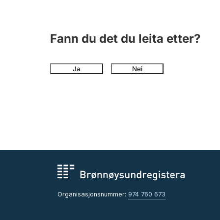
Fann du det du leita etter?
Ja
Nei
Organisasjonsnummer:
974 760 673