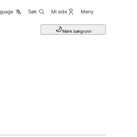
guage
Søk
Mi side
Meny
Mørk bakgrunn