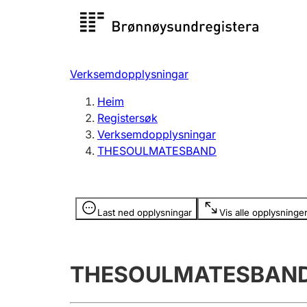
Registersøk
Aksjesel
Registrer
Verksemdopplysningar
Lag og foreining
Fleire
Heim
Registrere, endre, slette
organisa
Registersøk
Verksemdopplysningar
THESOULMATESBAND
Tinglysing
Jeger
Betaling 
Opplysninger er skjult
Last ned opplysningar
Vis alle opplysninge
Andre tema
THESOULMATESBAN