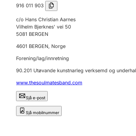
916 011 903
c/o Hans Christian Aarnes
Vilhelm Bjerknes' vei 50
5081
BERGEN
4601
BERGEN
,
Norge
Forening/lag/innretning
90.201
Utøvande kunstnarleg verksemd og underha
www.thesoulmatesband.com
Sjå e-post
Sjå mobilnummer