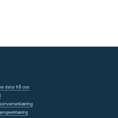
ke data frå oss
S
sonvernerklæring
gjengeerklæring