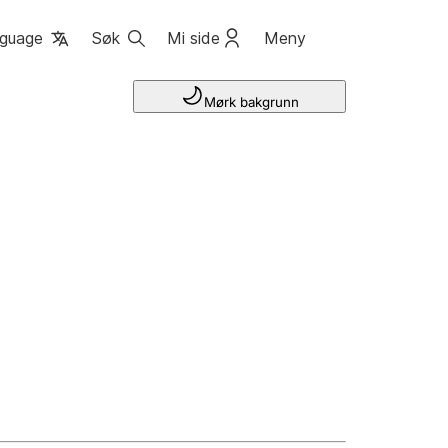
guage
Søk
Mi side
Meny
Mørk bakgrunn