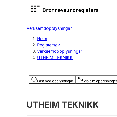
Registersøk
Aksjesel
Registrer
Verksemdopplysningar
Lag og foreining
Fleire
Heim
Registrere, endre, slette
organisa
Registersøk
Verksemdopplysningar
UTHEIM TEKNIKK
Tinglysing
Jeger
Betaling 
Opplysninger er skjult
Last ned opplysningar
Vis alle opplysninge
Andre tema
UTHEIM TEKNIKK