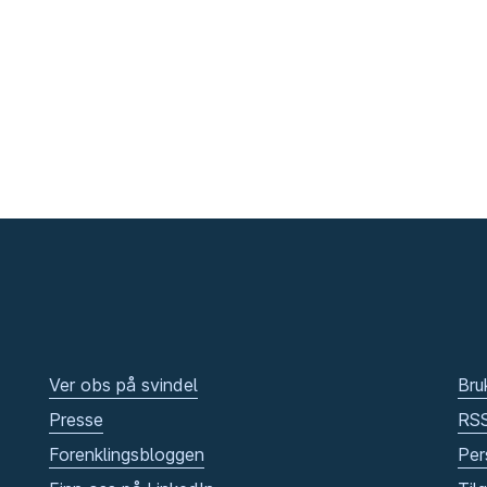
Ver obs på svindel
Bru
Presse
RS
Forenklingsbloggen
Per