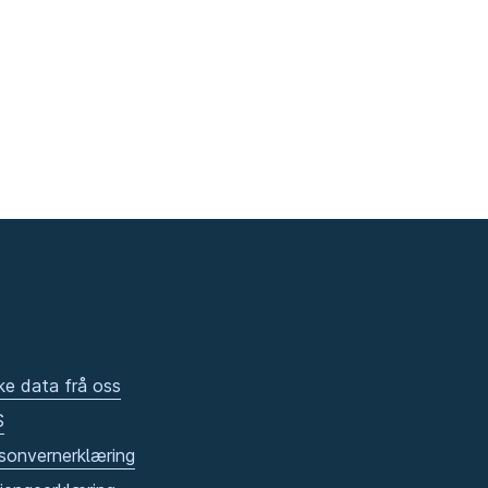
ke data frå oss
S
sonvernerklæring