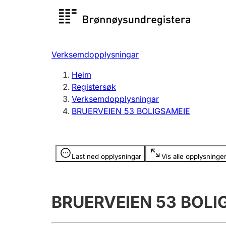
Registersøk
Aksjesel
Registrer
Verksemdopplysningar
Lag og foreining
Fleire
Heim
Registrere, endre, slette
organisa
Registersøk
Verksemdopplysningar
BRUERVEIEN 53 BOLIGSAMEIE
Tinglysing
Jeger
Betaling 
Opplysninger er skjult
Last ned opplysningar
Vis alle opplysninge
Andre tema
BRUERVEIEN 53 BOLI