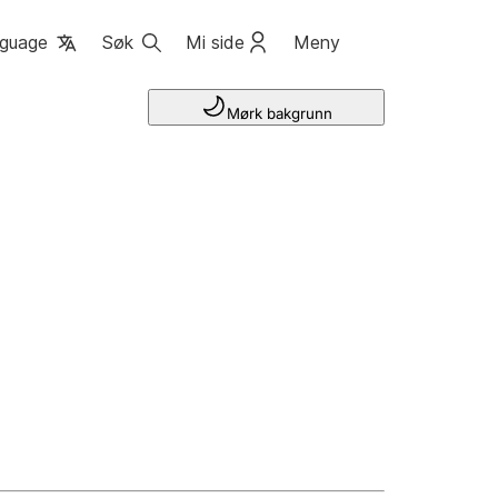
guage
Søk
Mi side
Meny
Mørk bakgrunn