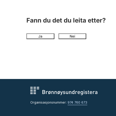
Fann du det du leita etter?
Ja
Nei
Organisasjonsnummer:
974 760 673