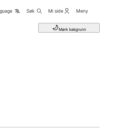
guage
Søk
Mi side
Meny
Mørk bakgrunn