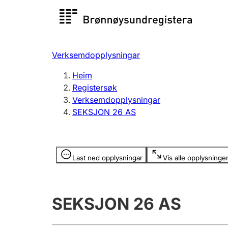
Registersøk
Aksjesel
Registrer
Verksemdopplysningar
Lag og foreining
Fleire
Heim
Registrere, endre, slette
organisa
Registersøk
Verksemdopplysningar
SEKSJON 26 AS
Tinglysing
Jeger
Betaling 
Opplysninger er skjult
Last ned opplysningar
Vis alle opplysninge
Andre tema
SEKSJON 26 AS