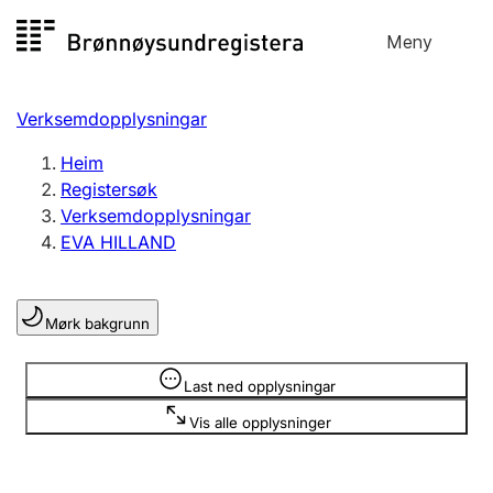
Hopp
Meny
Registersøk
til
Søk
Velg språk
innhald
Verksemdopplysningar
Aksjeselskap
Registrere, endre, slette
Heim
Registersøk
Verksemdopplysningar
Enkeltpersonføretak
EVA HILLAND
Registrere, endre, slette
Mørk bakgrunn
Lag og foreining
Registrere, endre, slette
Opplysninger er skjult
Last ned opplysningar
Vis alle opplysninger
Fleire organisasjonsformer