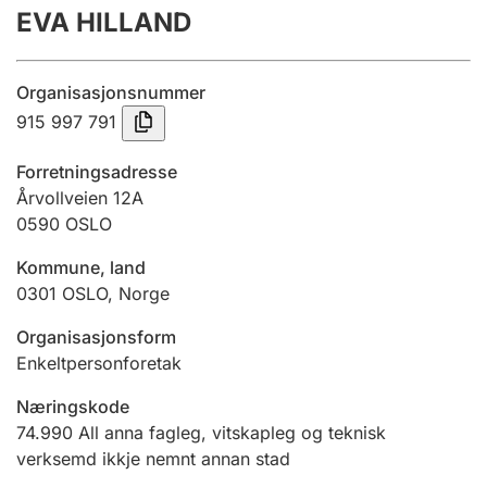
EVA HILLAND
Årsrekneskap
Innsending og forseinkingsgebyr
Organisasjonsnummer
915 997 791
Tinglysing
Forretningsadresse
Årvollveien 12A
0590
OSLO
Jeger
Betaling og jegeravgiftskort
Kommune, land
0301
OSLO
,
Norge
Ektepaktrettleiaren
Organisasjonsform
Enkeltpersonforetak
Næringskode
Andre tema
74.990
All anna fagleg, vitskapleg og teknisk
verksemd ikkje nemnt annan stad