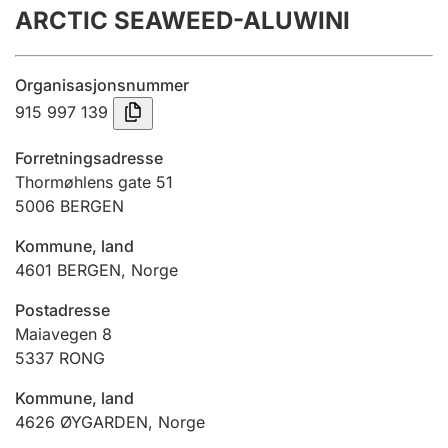
ARCTIC SEAWEED-ALUWINI
Årsrekneskap
Innsending og forseinkingsgebyr
Organisasjonsnummer
915 997 139
Tinglysing
Forretningsadresse
Thormøhlens gate 51
5006
BERGEN
Jeger
Betaling og jegeravgiftskort
Kommune, land
4601
BERGEN
,
Norge
Ektepaktrettleiaren
Postadresse
Maiavegen 8
5337
RONG
Andre tema
Kommune, land
4626
ØYGARDEN
,
Norge