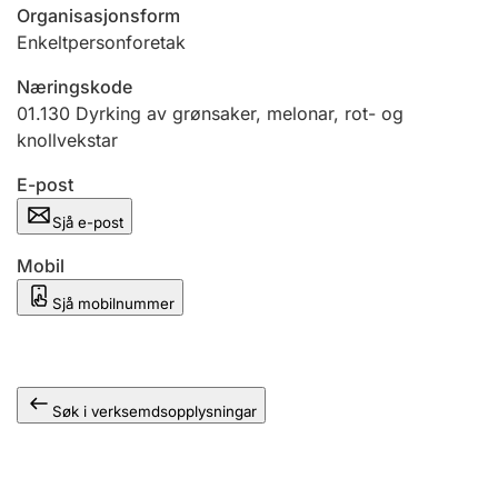
Organisasjonsform
Enkeltpersonforetak
Næringskode
01.130
Dyrking av grønsaker, melonar, rot- og
knollvekstar
E-post
Sjå e-post
Mobil
Sjå mobilnummer
Søk i verksemdsopplysningar