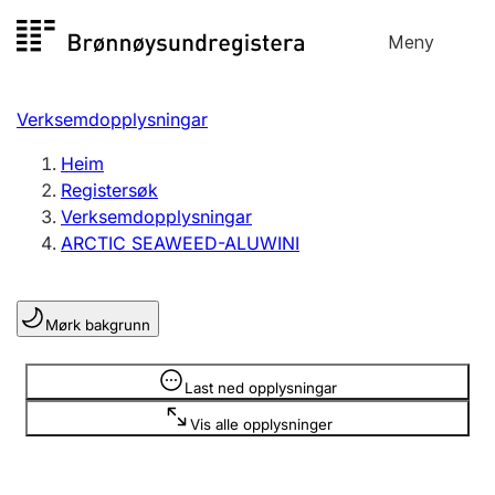
Hopp
Meny
Registersøk
til
Søk
Velg språk
innhald
Verksemdopplysningar
Aksjeselskap
Registrere, endre, slette
Heim
Registersøk
Verksemdopplysningar
Enkeltpersonføretak
ARCTIC SEAWEED-ALUWINI
Registrere, endre, slette
Mørk bakgrunn
Lag og foreining
Registrere, endre, slette
Opplysninger er skjult
Last ned opplysningar
Vis alle opplysninger
Fleire organisasjonsformer