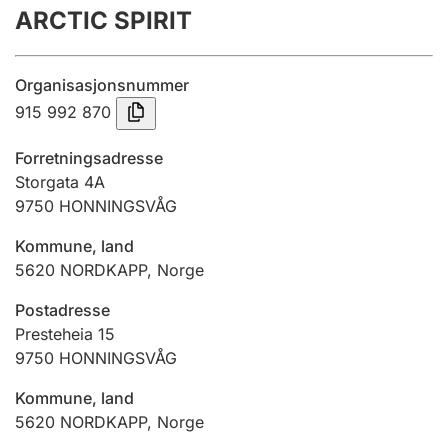
ARCTIC SPIRIT
Årsrekneskap
Innsending og forseinkingsgebyr
Organisasjonsnummer
915 992 870
Tinglysing
Forretningsadresse
Storgata 4A
9750
HONNINGSVÅG
Jeger
Betaling og jegeravgiftskort
Kommune, land
5620
NORDKAPP
,
Norge
Ektepaktrettleiaren
Postadresse
Presteheia 15
9750
HONNINGSVÅG
Andre tema
Kommune, land
5620
NORDKAPP
,
Norge