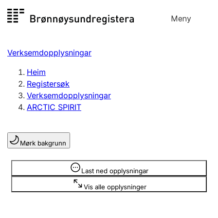
Hopp
Meny
Registersøk
til
Søk
Velg språk
innhald
Verksemdopplysningar
Aksjeselskap
Registrere, endre, slette
Heim
Registersøk
Verksemdopplysningar
Enkeltpersonføretak
ARCTIC SPIRIT
Registrere, endre, slette
Mørk bakgrunn
Lag og foreining
Registrere, endre, slette
Opplysninger er skjult
Last ned opplysningar
Vis alle opplysninger
Fleire organisasjonsformer