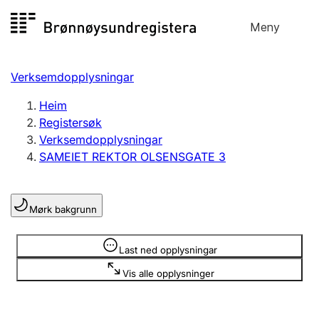
Hopp
Meny
Registersøk
til
Søk
Velg språk
innhald
Verksemdopplysningar
Aksjeselskap
Registrere, endre, slette
Heim
Registersøk
Verksemdopplysningar
Enkeltpersonføretak
SAMEIET REKTOR OLSENSGATE 3
Registrere, endre, slette
Mørk bakgrunn
Lag og foreining
Registrere, endre, slette
Opplysninger er skjult
Last ned opplysningar
Vis alle opplysninger
Fleire organisasjonsformer