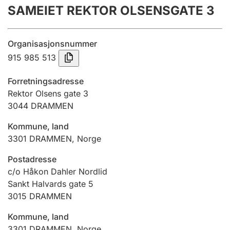
SAMEIET REKTOR OLSENSGATE 3
Årsrekneskap
Innsending og forseinkingsgebyr
Organisasjonsnummer
915 985 513
Tinglysing
Forretningsadresse
Rektor Olsens gate 3
3044
DRAMMEN
Jeger
Betaling og jegeravgiftskort
Kommune, land
3301
DRAMMEN
,
Norge
Ektepaktrettleiaren
Postadresse
c/o Håkon Dahler Nordlid
Sankt Halvards gate 5
3015
DRAMMEN
Andre tema
Kommune, land
3301
DRAMMEN
,
Norge