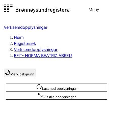
Hopp
Meny
Registersøk
til
Søk
Velg språk
innhald
Verksemdopplysningar
Aksjeselskap
Registrere, endre, slette
Heim
Registersøk
Verksemdopplysningar
Enkeltpersonføretak
BFIT- NORMA BEATRIZ ABREU
Registrere, endre, slette
Mørk bakgrunn
Lag og foreining
Registrere, endre, slette
Opplysninger er skjult
Last ned opplysningar
Vis alle opplysninger
Fleire organisasjonsformer