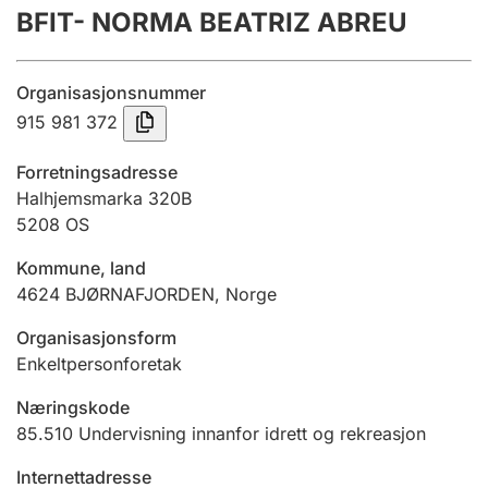
BFIT- NORMA BEATRIZ ABREU
Årsrekneskap
Innsending og forseinkingsgebyr
Organisasjonsnummer
915 981 372
Tinglysing
Forretningsadresse
Halhjemsmarka 320B
5208
OS
Jeger
Betaling og jegeravgiftskort
Kommune, land
4624
BJØRNAFJORDEN
,
Norge
Ektepaktrettleiaren
Organisasjonsform
Enkeltpersonforetak
Næringskode
Andre tema
85.510
Undervisning innanfor idrett og rekreasjon
Internettadresse