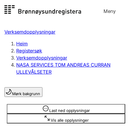
Hopp
Meny
Registersøk
til
Søk
Velg språk
innhald
Verksemdopplysningar
Aksjeselskap
Registrere, endre, slette
Heim
Registersøk
Verksemdopplysningar
Enkeltpersonføretak
NASA SERVICES TOM ANDREAS CURRAN
Registrere, endre, slette
ULLEVÅLSETER
Lag og foreining
Mørk bakgrunn
Registrere, endre, slette
Opplysninger er skjult
Last ned opplysningar
Fleire organisasjonsformer
Vis alle opplysninger