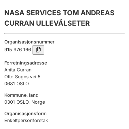
Årsrekneskap
NASA SERVICES TOM ANDREAS
Innsending og forseinkingsgebyr
CURRAN ULLEVÅLSETER
Tinglysing
Organisasjonsnummer
915 976 166
Jeger
Forretningsadresse
Betaling og jegeravgiftskort
Anita Curran
Otto Sogns vei 5
0681
OSLO
Ektepaktrettleiaren
Kommune, land
0301
OSLO
,
Norge
Andre tema
Organisasjonsform
Enkeltpersonforetak