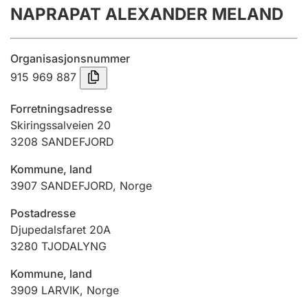
NAPRAPAT ALEXANDER MELAND
Årsrekneskap
Innsending og forseinkingsgebyr
Organisasjonsnummer
915 969 887
Tinglysing
Forretningsadresse
Skiringssalveien 20
3208
SANDEFJORD
Jeger
Betaling og jegeravgiftskort
Kommune, land
3907
SANDEFJORD
,
Norge
Ektepaktrettleiaren
Postadresse
Djupedalsfaret 20A
3280
TJODALYNG
Andre tema
Kommune, land
3909
LARVIK
,
Norge