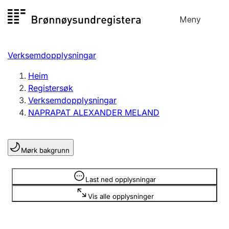
Hopp
Meny
Registersøk
til
Søk
Velg språk
innhald
Verksemdopplysningar
Aksjeselskap
Registrere, endre, slette
Heim
Registersøk
Verksemdopplysningar
Enkeltpersonføretak
NAPRAPAT ALEXANDER MELAND
Registrere, endre, slette
Mørk bakgrunn
Lag og foreining
Registrere, endre, slette
Opplysninger er skjult
Last ned opplysningar
Vis alle opplysninger
Fleire organisasjonsformer