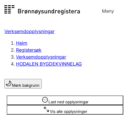
Hopp
Meny
Registersøk
til
Søk
Velg språk
innhald
Verksemdopplysningar
Aksjeselskap
Registrere, endre, slette
Heim
Registersøk
Verksemdopplysningar
Enkeltpersonføretak
HODALEN BYGDEKVINNELAG
Registrere, endre, slette
Mørk bakgrunn
Lag og foreining
Registrere, endre, slette
Opplysninger er skjult
Last ned opplysningar
Vis alle opplysninger
Fleire organisasjonsformer