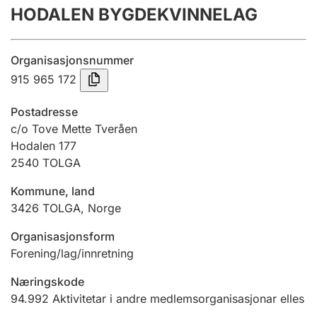
HODALEN BYGDEKVINNELAG
Årsrekneskap
Innsending og forseinkingsgebyr
Organisasjonsnummer
915 965 172
Tinglysing
Postadresse
c/o Tove Mette Tveråen
Hodalen 177
Jeger
2540
TOLGA
Betaling og jegeravgiftskort
Kommune, land
3426
TOLGA
,
Norge
Ektepaktrettleiaren
Organisasjonsform
Forening/lag/innretning
Andre tema
Næringskode
94.992
Aktivitetar i andre medlemsorganisasjonar elles