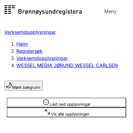
Hopp
Meny
Registersøk
til
Søk
Velg språk
innhald
Verksemdopplysningar
Aksjeselskap
Registrere, endre, slette
Heim
Registersøk
Verksemdopplysningar
Enkeltpersonføretak
WESSEL MEDIA JØRUND WESSEL CARLSEN
Registrere, endre, slette
Mørk bakgrunn
Lag og foreining
Registrere, endre, slette
Opplysninger er skjult
Last ned opplysningar
Vis alle opplysninger
Fleire organisasjonsformer