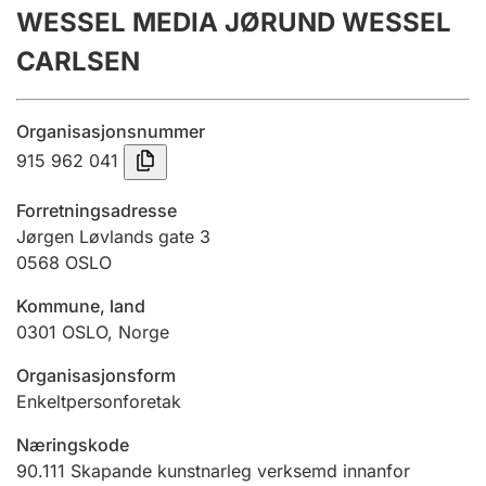
WESSEL MEDIA JØRUND WESSEL
Årsrekneskap
CARLSEN
Innsending og forseinkingsgebyr
Organisasjonsnummer
Tinglysing
915 962 041
Forretningsadresse
Jeger
Jørgen Løvlands gate 3
Betaling og jegeravgiftskort
0568
OSLO
Kommune, land
0301
OSLO
,
Norge
Ektepaktrettleiaren
Organisasjonsform
Enkeltpersonforetak
Andre tema
Næringskode
90.111
Skapande kunstnarleg verksemd innanfor