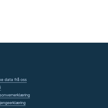
ke data frå oss
S
sonvernerklæring
gjengeerklæring