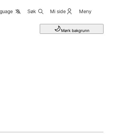
guage
Søk
Mi side
Meny
Mørk bakgrunn