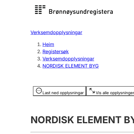
Registersøk
Aksjesel
Registrer
Verksemdopplysningar
Lag og foreining
Fleire
Heim
Registrere, endre, slette
organisa
Registersøk
Verksemdopplysningar
NORDISK ELEMENT BYG
Tinglysing
Jeger
Betaling 
Opplysninger er skjult
Last ned opplysningar
Vis alle opplysninge
Andre tema
NORDISK ELEMENT B