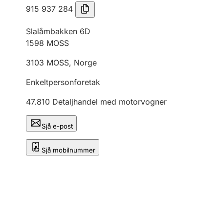
915 937 284
Slalåmbakken 6D
1598
MOSS
3103
MOSS
,
Norge
Enkeltpersonforetak
47.810
Detaljhandel med motorvogner
Sjå e-post
Sjå mobilnummer