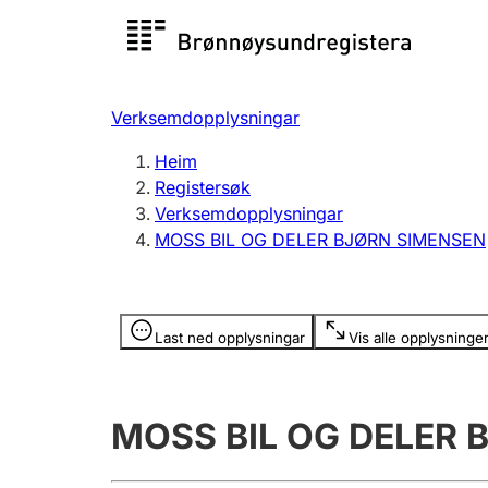
Registersøk
Aksjesel
Registrer
Verksemdopplysningar
Lag og foreining
Fleire
Heim
Registrere, endre, slette
organisa
Registersøk
Verksemdopplysningar
MOSS BIL OG DELER BJØRN SIMENSEN
Tinglysing
Jeger
Betaling 
Opplysninger er skjult
Last ned opplysningar
Vis alle opplysninge
Andre tema
MOSS BIL OG DELER 