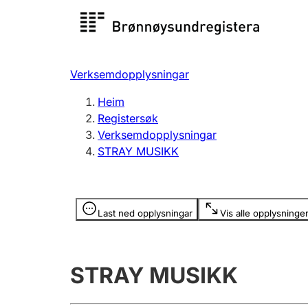
Registersøk
Aksjesel
Registrer
Verksemdopplysningar
Lag og foreining
Fleire
Heim
Registrere, endre, slette
organisa
Registersøk
Verksemdopplysningar
STRAY MUSIKK
Tinglysing
Jeger
Betaling 
Opplysninger er skjult
Last ned opplysningar
Vis alle opplysninge
Andre tema
STRAY MUSIKK