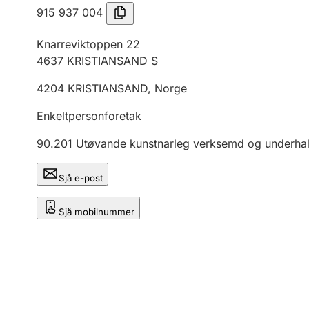
915 937 004
Knarreviktoppen 22
4637
KRISTIANSAND S
4204
KRISTIANSAND
,
Norge
Enkeltpersonforetak
90.201
Utøvande kunstnarleg verksemd og underha
Sjå e-post
Sjå mobilnummer