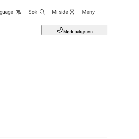
guage
Søk
Mi side
Meny
Mørk bakgrunn