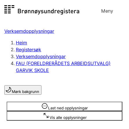
Hopp
Meny
Registersøk
til
Søk
Velg språk
innhald
Verksemdopplysningar
Aksjeselskap
Registrere, endre, slette
Heim
Registersøk
Verksemdopplysningar
Enkeltpersonføretak
FAU (FORELDRERÅDETS ARBEIDSUTVALG)
Registrere, endre, slette
GARVIK SKOLE
Lag og foreining
Mørk bakgrunn
Registrere, endre, slette
Opplysninger er skjult
Last ned opplysningar
Fleire organisasjonsformer
Vis alle opplysninger