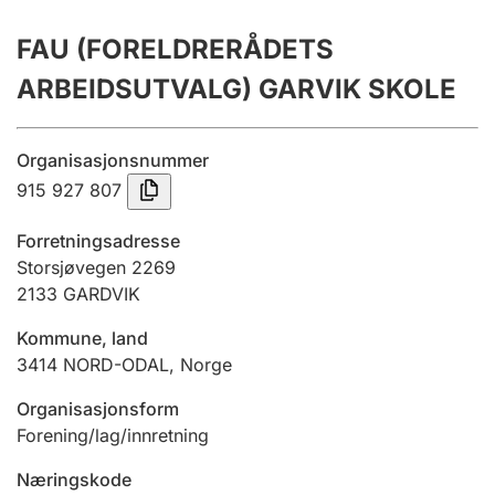
Årsrekneskap
FAU (FORELDRERÅDETS
Innsending og forseinkingsgebyr
ARBEIDSUTVALG) GARVIK SKOLE
Tinglysing
Organisasjonsnummer
915 927 807
Jeger
Forretningsadresse
Betaling og jegeravgiftskort
Storsjøvegen 2269
2133
GARDVIK
Kommune, land
Ektepaktrettleiaren
3414
NORD-ODAL
,
Norge
Organisasjonsform
Andre tema
Forening/lag/innretning
Næringskode