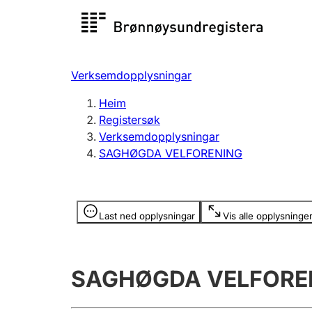
Registersøk
Aksjesel
Registrer
Verksemdopplysningar
Lag og foreining
Fleire
Heim
Registrere, endre, slette
organisa
Registersøk
Verksemdopplysningar
SAGHØGDA VELFORENING
Tinglysing
Jeger
Betaling 
Opplysninger er skjult
Last ned opplysningar
Vis alle opplysninge
Andre tema
SAGHØGDA VELFORE