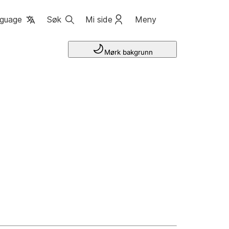
guage
Søk
Mi side
Meny
Mørk bakgrunn