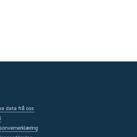
ke data frå oss
S
sonvernerklæring