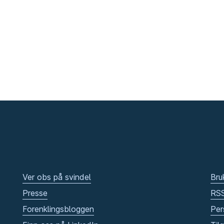
Ver obs på svindel
Bru
Presse
RS
Forenklingsbloggen
Per